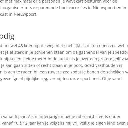
 of met maximaal drie personen je wavekart besturen voor de
teit organiseert deze spannende boot excursies in Nieuwpoort en in
kust in Nieuwpoort.
nodig
t hoewel 45 km/u op de weg niet snel lijkt, is dit op open zee wel 
oet je al sterk in je schoenen staan om de gashendel van je speedb
bijna een kleine meter in de lucht als je over een grotere golf vaa
g. Je kan gaan zitten of recht staan in je boot. Goed vasthouden is
an is aan te raden bij een ruwere zee zodat je benen de schokken 
oelige of pijnlijke rug, vermijden deze sport best. Of je vaart
 vanaf 6 jaar. Als minderjarige moet je uiteraard steeds onder
Vanaf 10 à 12 jaar kan je volgens mij vrij veilig je eigen kind even