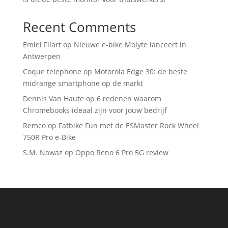
Recent Comments
Emiel Filart
op
Nieuwe e-bike Molyte lanceert in
Antwerpen
Coque telephone
op
Motorola Edge 30: de beste
midrange smartphone op de markt
Dennis Van Haute
op
6 redenen waarom
Chromebooks ideaal zijn voor jouw bedrijf
Remco
op
Fatbike Fun met de ESMaster Rock Wheel
750R Pro e-Bike
S.M. Nawaz
op
Oppo Reno 6 Pro 5G review